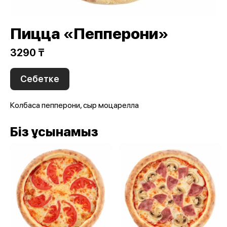
Пицца «Пепперони»
3290 ₸
Себетке
Колбаса пепперони, сыр моцарелла
Біз ұсынамыз