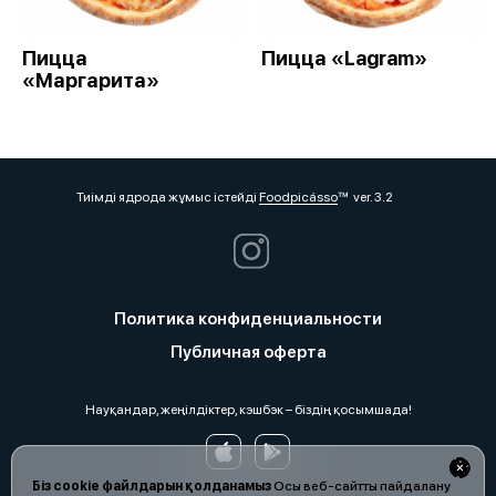
Пицца
Пицца «Lagram»
«Маргарита»
Тиімді ядрода жұмыс істейді
Foodpicásso
ver. 3.2
Политика конфиденциальности
Публичная оферта
Науқандар, жеңілдіктер, кэшбэк – біздің қосымшада!
Біз cookie файлдарын қолданамыз
Осы веб-сайтты пайдалану