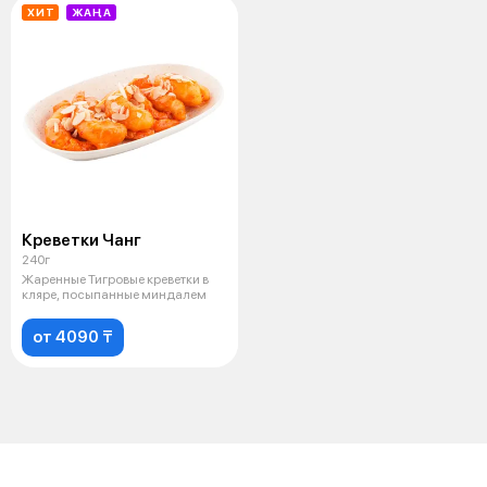
ХИТ
ЖАҢА
Креветки Чанг
240г
Жаренные Тигровые креветки в
кляре, посыпанные миндалем
от 4090 ₸