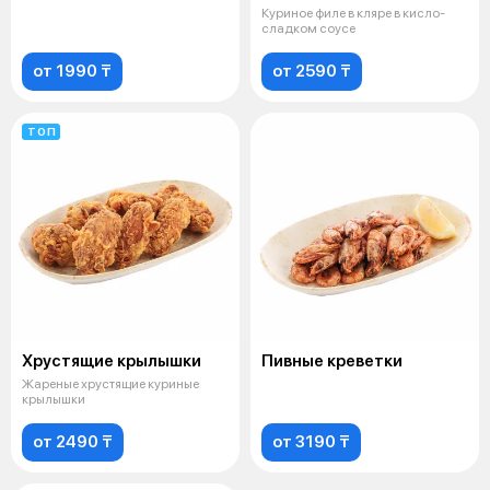
Куриное филе в кляре в кисло-
сладком соусе
от 1990 ₸
от 2590 ₸
ТОП
Хрустящие крылышки
Пивные креветки
Жареные хрустящие куриные
крылышки
от 2490 ₸
от 3190 ₸