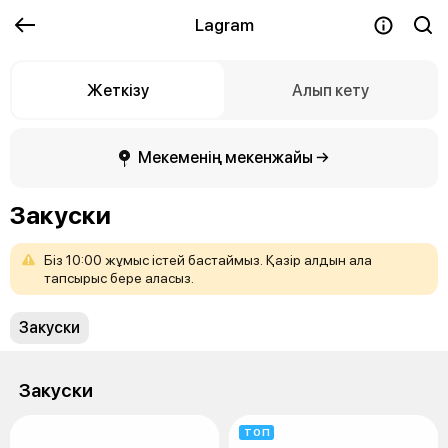
Lagram
Жеткізу
Алып кету
Мекеменің мекенжайы →
Закуски
Біз
10:00
жұмыс
істей
бастаймыз.
Қазір
алдын
ала
тапсырыс
бере
аласыз.
Закуски
Закуски
ТОП