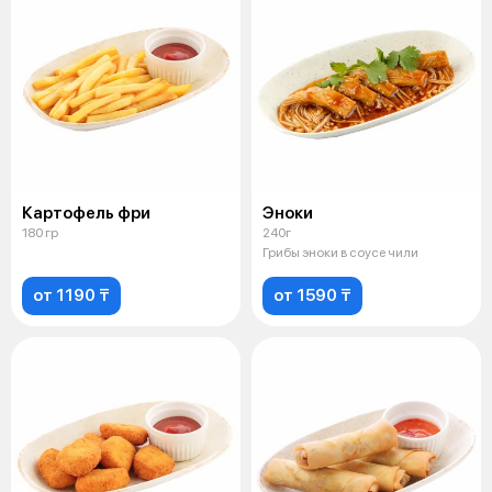
Картофель фри
Эноки
180 гр
240г
Грибы эноки в соусе чили
от 1190 ₸
от 1590 ₸