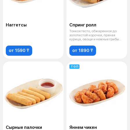
Наггетсы
Спринг ролл
Тонкое тесто, обжаренное до
золотистой корочки, пряная
курица, овощи и нежные грибы
шиитак
от 1590 ₸
от 1890 ₸
ТОП
Сырные палочки
Яннем чикен