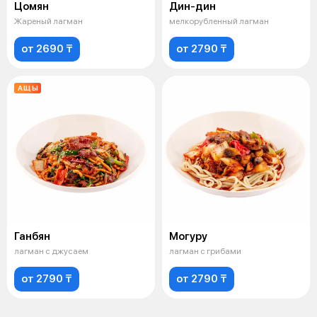
Цомян
Дин-дин
Жареный лагман
мелкорубленный лагман
от 2690 ₸
от 2790 ₸
АЩЫ
Ганбян
Могуру
лагман с джусаем
лагман с грибами
от 2790 ₸
от 2790 ₸