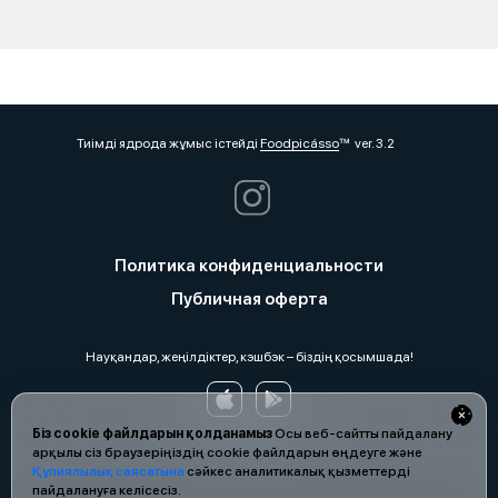
Тиімді ядрода жұмыс істейді
Foodpicásso
ver. 3.2
Политика конфиденциальности
Публичная оферта
Науқандар, жеңілдіктер, кэшбэк – біздің қосымшада!
Біз cookie файлдарын қолданамыз
Осы веб-сайтты пайдалану
арқылы сіз браузеріңіздің cookie файлдарын өңдеуге және
Құпиялылық саясатына
сәйкес аналитикалық қызметтерді
пайдалануға келісесіз.