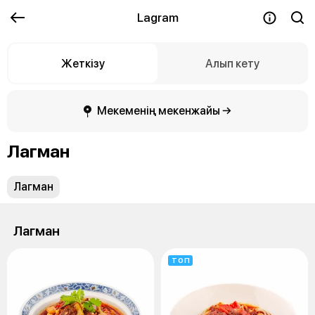
Lagram
Жеткізу
Алып кету
Мекеменің мекенжайы →
Лагман
Лагман
Лагман
ТОП