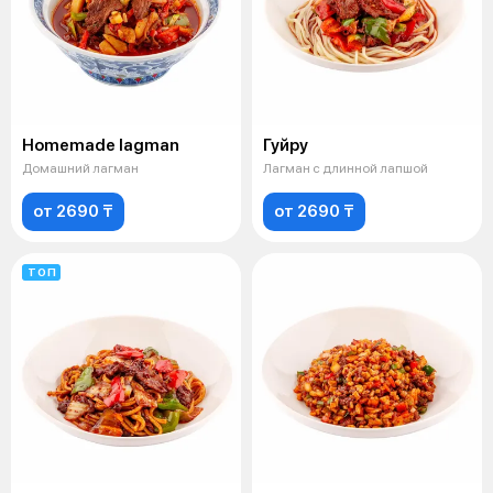
Homemade lagman
Гуйру
Домашний лагман
Лагман с длинной лапшой
от 2690 ₸
от 2690 ₸
ТОП