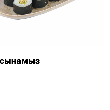
 ұсынамыз