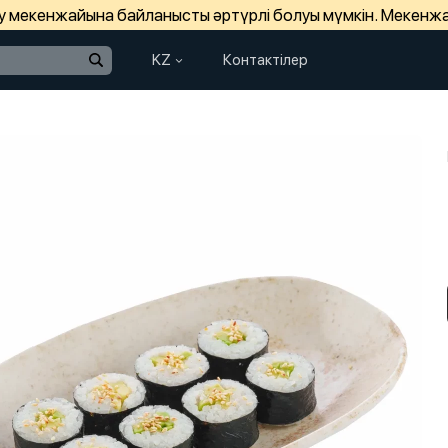
зу мекенжайына байланысты әртүрлі болуы мүмкін. Мекенж
KZ
Контактілер