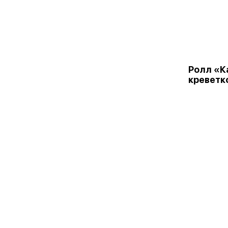
Ролл «К
креветк