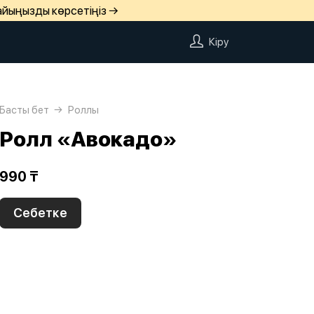
айыңызды көрсетіңіз →
Кіру
Басты бет
Роллы
Ролл «Авокадо»
990 ₸
Себетке