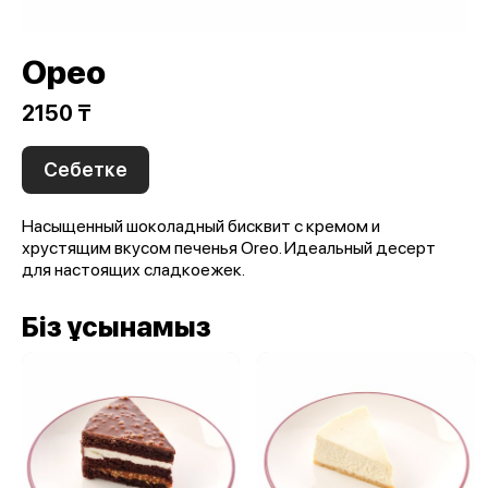
Орео
2150 ₸
Себетке
Насыщенный шоколадный бисквит с кремом и
хрустящим вкусом печенья Oreo. Идеальный десерт
для настоящих сладкоежек.
Біз ұсынамыз