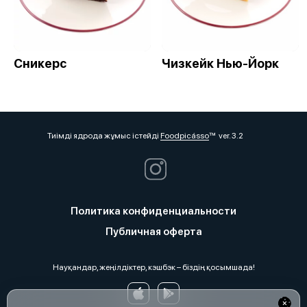
Сникерс
Чизкейк Нью-Йорк
Тиімді ядрода жұмыс істейді
Foodpicásso
ver. 3.2
Политика конфиденциальности
Публичная оферта
Науқандар, жеңілдіктер, кэшбэк – біздің қосымшада!