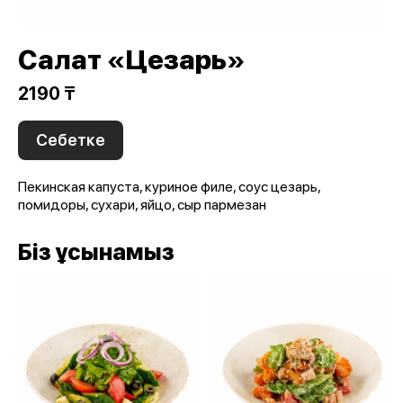
Салат «Цезарь»
2190 ₸
Себетке
Пекинская капуста, куриное филе, соус цезарь,
помидоры, сухари, яйцо, сыр пармезан
Біз ұсынамыз