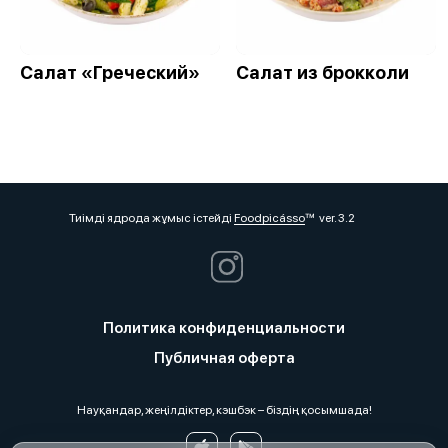
Салат «Греческий»
Салат из брокколи
Тиімді ядрода жұмыс істейді
Foodpicásso
ver. 3.2
Политика конфиденциальности
Публичная оферта
Науқандар, жеңілдіктер, кэшбэк – біздің қосымшада!