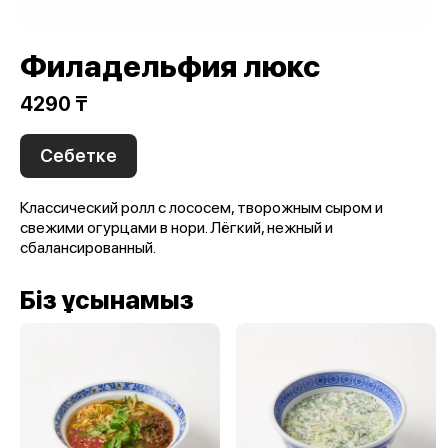
Филадельфия люкс
4290 ₸
Себетке
Классический ролл с лососем, творожным сыром и
свежими огурцами в нори. Лёгкий, нежный и
сбалансированный.
Біз ұсынамыз