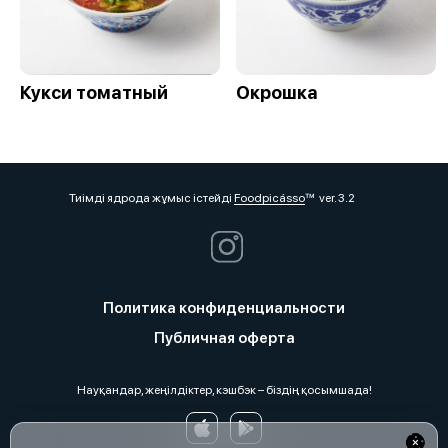
Кукси томатный
Окрошка
Тиімді ядрода жұмыс істейді
Foodpicásso
ver. 3.2
Политика конфиденциальности
Публичная оферта
Науқандар, жеңілдіктер, кэшбэк – біздің қосымшада!