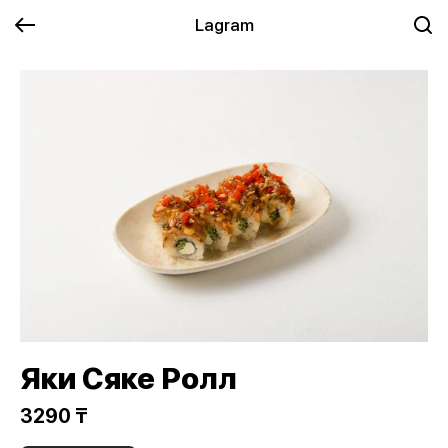
Lagram
Яки Сяке Ролл
3290 ₸