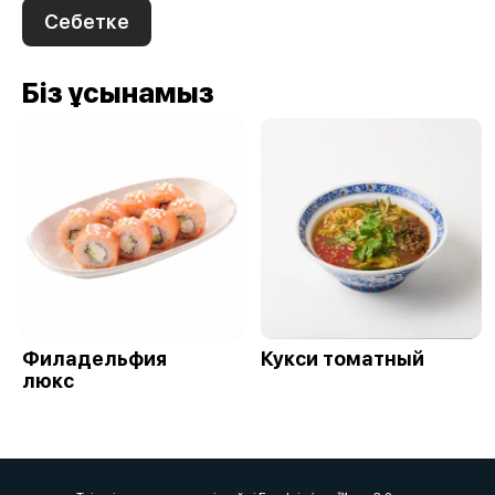
Себетке
Біз ұсынамыз
Филадельфия
Кукси томатный
люкс