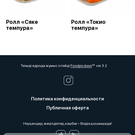
Ролл «Сяке
Ролл «Токио
темпура»
темпура»
Тиімді ядрода жұмыс істейді
Foodpicásso
ver. 3.2
Политика конфиденциальности
Публичная оферта
Науқандар, жеңілдіктер, кэшбэк – біздің қосымшада!