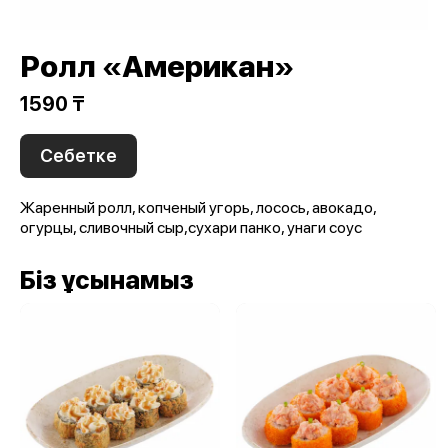
Ролл «Американ»
1590 ₸
Себетке
Жаренный ролл, копченый угорь, лосось, авокадо,
огурцы, сливочный сыр,сухари панко, унаги соус
Біз ұсынамыз