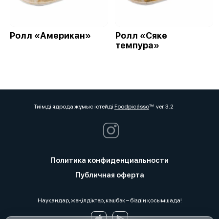
Ролл «Американ»
Ролл «Сяке
темпура»
Тиімді ядрода жұмыс істейді
Foodpicásso
ver. 3.2
Политика конфиденциальности
Публичная оферта
Науқандар, жеңілдіктер, кэшбэк – біздің қосымшада!