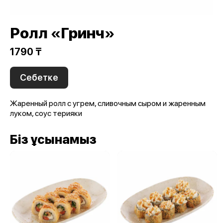
Ролл «Гринч»
1790 ₸
Себетке
Жаренный ролл с угрем, сливочным сыром и жаренным
луком, соус терияки
Біз ұсынамыз