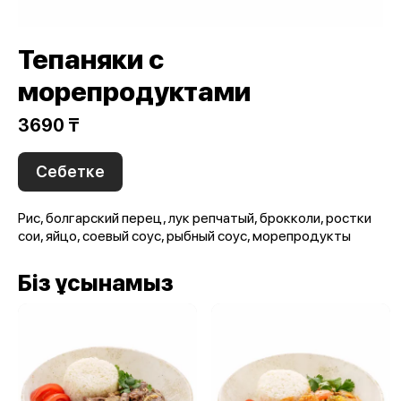
Тепаняки с
морепродуктами
3690 ₸
Себетке
Рис, болгарский перец, лук репчатый, брокколи, ростки
сои, яйцо, соевый соус, рыбный соус, морепродукты
Біз ұсынамыз