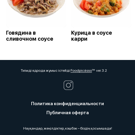
Говядина в
Курица в соусе
сливочном соусе
карри
Тиімді ядрода жұмыс істейді
Foodpicásso
ver. 3.2
Политика конфиденциальности
Публичная оферта
Науқандар, жеңілдіктер, кэшбэк – біздің қосымшада!