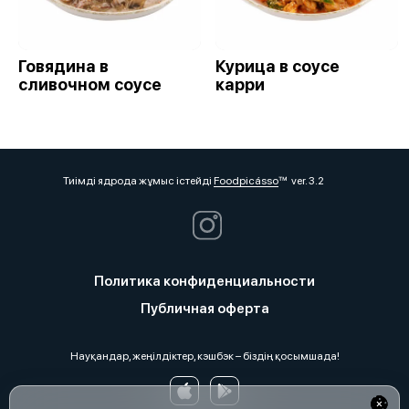
Говядина в
Курица в соусе
сливочном соусе
карри
Тиімді ядрода жұмыс істейді
Foodpicásso
ver. 3.2
Политика конфиденциальности
Публичная оферта
Науқандар, жеңілдіктер, кэшбэк – біздің қосымшада!