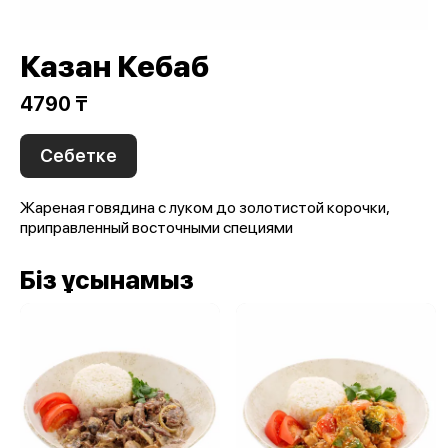
Казан Кебаб
4790 ₸
Себетке
Жареная говядина с луком до золотистой корочки,
приправленный восточными специями
Біз ұсынамыз