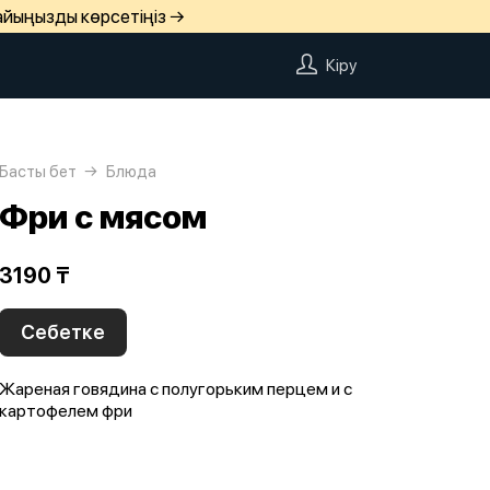
айыңызды көрсетіңіз →
Кіру
Басты бет
Блюда
Фри с мясом
3190 ₸
Себетке
Жареная говядина с полугорьким перцем и с
картофелем фри