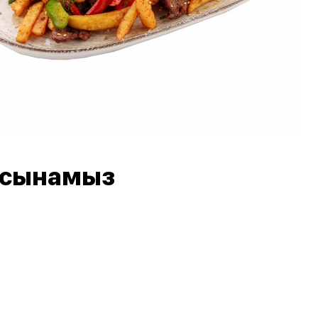
 ұсынамыз