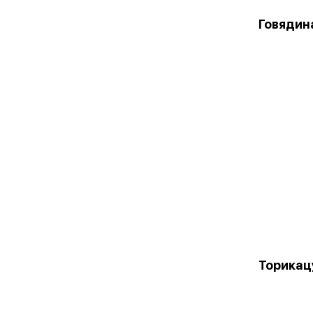
Говядина
Торикац