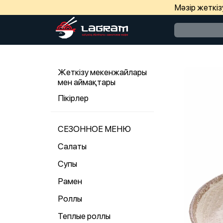
Мәзір жеткі
Жеткізу мекенжайлары
мен аймақтары
Пікірлер
СЕЗОННОЕ МЕНЮ
Салаты
Супы
Рамен
Роллы
Теплые роллы