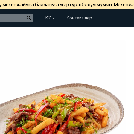
зу мекенжайына байланысты әртүрлі болуы мүмкін. Мекенж
KZ
Контактілер