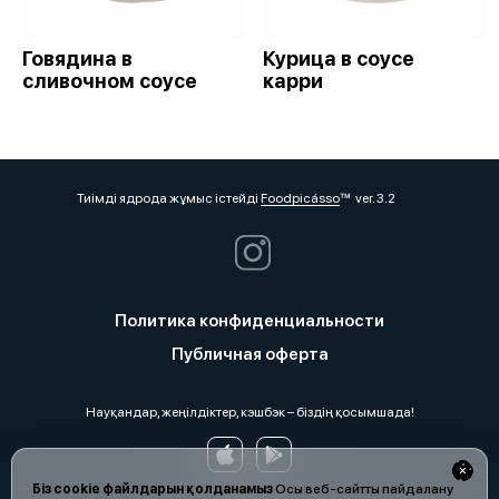
Говядина в
Курица в соусе
сливочном соусе
карри
Тиімді ядрода жұмыс істейді
Foodpicásso
ver. 3.2
Политика конфиденциальности
Публичная оферта
Науқандар, жеңілдіктер, кэшбэк – біздің қосымшада!
Біз cookie файлдарын қолданамыз
Осы веб-сайтты пайдалану