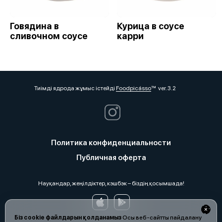
Говядина в
Курица в соусе
сливочном соусе
карри
Тиімді ядрода жұмыс істейді
Foodpicásso
ver. 3.2
Политика конфиденциальности
Публичная оферта
Науқандар, жеңілдіктер, кэшбэк – біздің қосымшада!
Біз cookie файлдарын қолданамыз
Осы веб-сайтты пайдалану